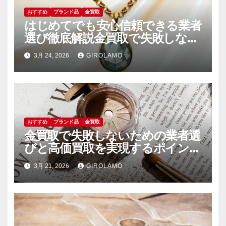
おすすめ
ブランド品
金買取
はじめてでも安心信頼できる業者
選び徹底解説金買取で失敗しない
ためのポイント
3月 24, 2026
GIROLAMO
おすすめ
ブランド品
金買取
金買取で失敗しないための業者選
びと高価買取を実現するポイント
徹底解説
3月 21, 2026
GIROLAMO