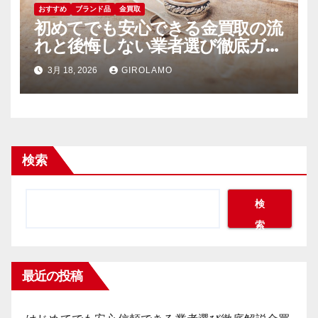
おすすめ
ブランド品
金買取
初めてでも安心できる金買取の流
れと後悔しない業者選び徹底ガイ
ド
3月 18, 2026
GIROLAMO
検索
検
索
最近の投稿