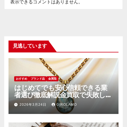
表示できるコメントはありません。
見逃しています
おすすめ
ブランド品
金買取
はじめてでも安心信頼できる業
者選び徹底解説金買取で失敗しな
いためのポイント
2026年3月24日
GIROLAMO