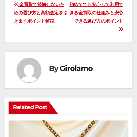
投
金買取で後悔しないた
初めてでも安心して利用で
めの選び方と高額査定を引
きる金買取の仕組みと安心
稿
き出すポイント解説
できる選び方のポイント
ナ
ビ
ゲ
ー
By
Girolamo
シ
ョ
ン
Related Post