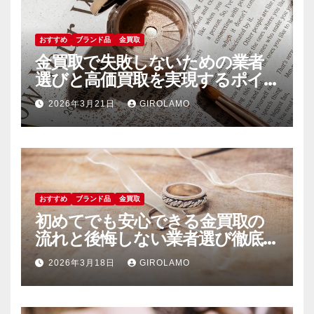
おすすめ
ブランド品
金買取
金買取で失敗しないための業者
選びと高価買取を実現するポイ
ント徹底解説
2026年3月21日
GIROLAMO
おすすめ
ブランド品
金買取
初めてでも安心できる金買取の
流れと後悔しない業者選び徹底
ガイド
2026年3月18日
GIROLAMO