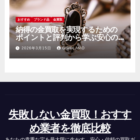
おすすめ
ブランド品
金買取
納得の金買取を実現するための
ポイントと評判から学ぶ安心の
取引ガイド
2026年3月15日
GIROLAMO
失敗しない金買取！おすす
め業者を徹底比較
あなたの貴重な宝を最大限に生かす、安心・信頼の買取ガ