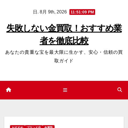
コ
日. 8月 9th, 2026
11:51:10 PM
ン
テ
失敗しない金買取！おすすめ業
ン
者を徹底比較
ツ
へ
あなたの貴重な宝を最大限に生かす、安心・信頼の買
ス
取ガイド
キ
ッ
プ
おすすめ
ブランド品
金買取